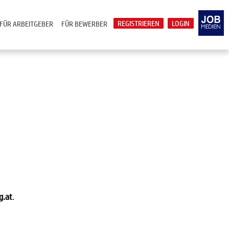
REGISTRIEREN
LOGIN
FÜR ARBEITGEBER
FÜR BEWERBER
g.at
.