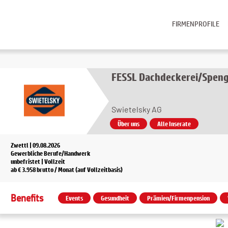
FIRMENPROFILE
FESSL Dachdeckerei/Spengl
Swietelsky AG
Über uns
Alle Inserate
Zwettl | 09.08.2026
Gewerbliche Berufe/Handwerk
unbefristet | Vollzeit
ab € 3.958 brutto / Monat (auf Vollzeitbasis)
Benefits
Events
Gesundheit
Prämien/Firmenpension