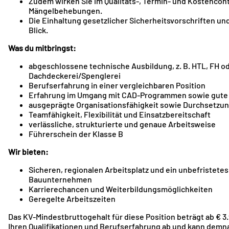
Zudem wirken Sie im Qualitäts-, Termin- und Kostencont
Mängelbehebungen.
Die Einhaltung gesetzlicher Sicherheitsvorschriften un
Blick.
Was du mitbringst:
abgeschlossene technische Ausbildung, z. B. HTL, FH o
Dachdeckerei/Spenglerei
Berufserfahrung in einer vergleichbaren Position
Erfahrung im Umgang mit CAD-Programmen sowie gute 
ausgeprägte Organisationsfähigkeit sowie Durchsetz
Teamfähigkeit, Flexibilität und Einsatzbereitschaft
verlässliche, strukturierte und genaue Arbeitsweise
Führerschein der Klasse B
Wir bieten:
Sicheren, regionalen Arbeitsplatz und ein unbefristetes
Bauunternehmen
Karrierechancen und Weiterbildungsmöglichkeiten
Geregelte Arbeitszeiten
Das KV-Mindestbruttogehalt für diese Position beträgt ab € 3.9
Ihren Qualifikationen und Berufserfahrung ab und kann demna