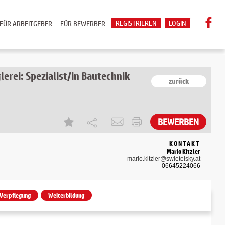
REGISTRIEREN
LOGIN
FÜR ARBEITGEBER
FÜR BEWERBER
erei: Spezialist/in Bautechnik
zurück
KONTAKT
Mario Kitzler
mario.kitzler@swietelsky.at
06645224066
Verpflegung
Weiterbildung