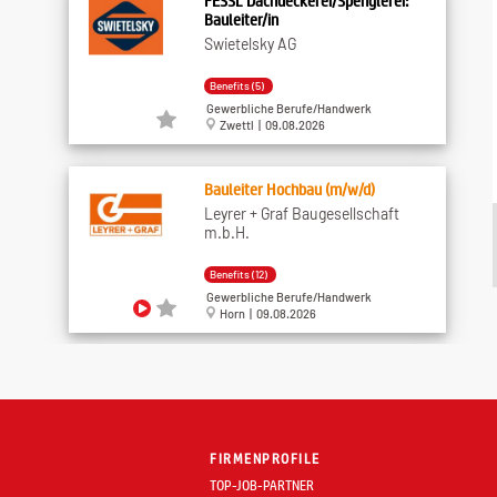
FESSL Dachdeckerei/Spenglerei:
Bauleiter/in
Swietelsky AG
Benefits (5)
Gewerbliche Berufe/Handwerk
Zwettl | 09.08.2026
Bauleiter Hochbau (m/w/d)
Leyrer + Graf Baugesellschaft
m.b.H.
Benefits (12)
Gewerbliche Berufe/Handwerk
Horn | 09.08.2026
FESSL Dachdeckerei/Spenglerei:
Spezialist/in ...
Swietelsky AG
FIRMENPROFILE
Benefits (5)
TOP-JOB-PARTNER
Gewerbliche Berufe/Handwerk