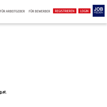
REGISTRIEREN
LOGIN
FÜR ARBEITGEBER
FÜR BEWERBER
g.at
.