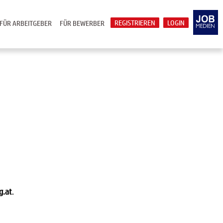
REGISTRIEREN
LOGIN
FÜR ARBEITGEBER
FÜR BEWERBER
g.at
.