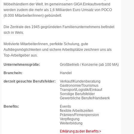
Möbelhändlern der Welt. Im gemeinsamen GIGA Einkaufsverband
werden zudem die mehr als 1,6 Milliarden Euro Umsatz von POCO
(8.000 Mitarbeiter/innen) gebündelt.
Die Zentrale des 1945 gegründeten Familienunternehmens befindet
sich in Wels.
Motivierte Mitarbeiter/innen, perfekte Schulung, gute
Aufstiegsmöglichkeiten und sichere Arbeitsplätze zeichnen uns als
Top-Arbeitgeber aus.
Unternehmensgröße:
Großbetrieb / Konzerne (ab 100 MA)
Branche/n:
Handel
derzeit gesuchte Berufsfelder:
Verkauf/Kundenberatung
Gastronomie/Tourismus
Transport/Logistik/Einkauf
Sonstige Berufsfelder
Gewerbliche Berufe/Handwerk
Benefits:
Events
flexible Arbeitszeiten
Prämien/Firmenpension
Verpflegung
Weiterbildung
Erklärung zu den Benefits >