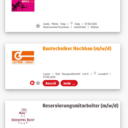
Csello Mühle Oslip
|
Oslip
| 07.08.2026
Gastronomie/Tourismus | unbefristet | Vollzeit
Bautechniker Hochbau (m/w/d)
Leyrer + Graf Baugesellschaft m.b.H. |
Loosdorf |
07.08.2026
Auszeit
mehr ...
Reservierungsmitarbeiter (m/w/d)