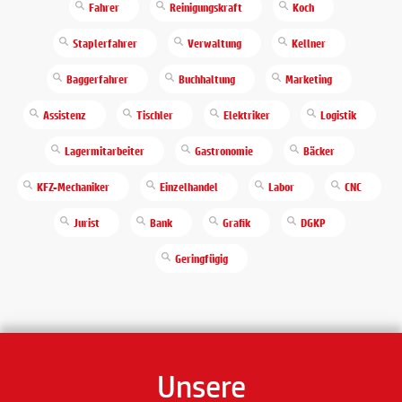
Fahrer
Reinigungskraft
Koch
Staplerfahrer
Verwaltung
Kellner
Baggerfahrer
Buchhaltung
Marketing
Assistenz
Tischler
Elektriker
Logistik
Lagermitarbeiter
Gastronomie
Bäcker
KFZ-Mechaniker
Einzelhandel
Labor
CNC
Jurist
Bank
Grafik
DGKP
Geringfügig
Unsere