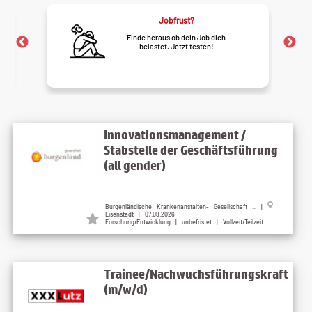
Jobfrust?
Finde heraus ob dein Job dich
belastet. Jetzt testen!
Innovationsmanagement /
Stabstelle der Geschäftsführung
(all gender)
Burgenländische Krankenanstalten- Gesellschaft ...
|
Eisenstadt
| 07.08.2026
Forschung/Entwicklung | unbefristet | Vollzeit/Teilzeit
Trainee/Nachwuchsführungskraft
(m/w/d)