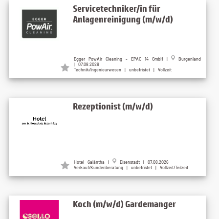
Servicetechniker/in für
Anlagenreinigung (m/w/d)
Egger PowAir Cleaning - EPAC 14 GmbH
|
Burgenland
| 07.08.2026
Technik/Ingenieurwesen | unbefristet | Vollzeit
Rezeptionist (m/w/d)
Hotel Galántha
|
Eisenstadt
| 07.08.2026
Verkauf/Kundenberatung | unbefristet | Vollzeit/Teilzeit
Koch (m/w/d) Gardemanger