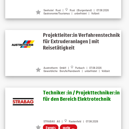
Seehotel Rust
|
Rust (Burgenland)
| 07.08.2026
Gastronomie/Tourismus | unbefristet | Vollzeit
Projektleiter:in Verfahrenstechnik
für Extruderanlagen | mit
Reisetätigkeit
Austrotherm GmbH
|
Purbach
| 07.08.2026
Gewerbliche Berufe/Handwerk | unbefristet | Vollzeit
Techniker :in / Projekttechniker:in
für den Bereich Elektrotechnik
STRABAG AG |
Rastenfeld | 07.08.2026
Events
mehr ...