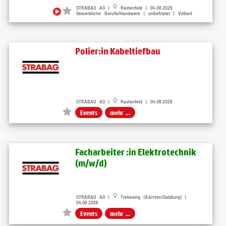
STRABAG AG |
Rastenfeld | 04.08.2026
Gewerbliche Berufe/Handwerk | unbefristet | Vollzeit
Polier:in Kabeltiefbau
STRABAG AG |
Rastenfeld | 04.08.2026
Events
mehr ...
Facharbeiter :in Elektrotechnik
(m/w/d)
STRABAG AG |
Trebesing (Kärnten/Salzburg) |
04.08.2026
Events
mehr ...