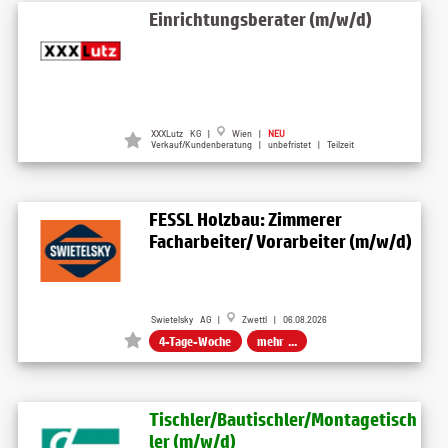
Einrichtungsberater (m/w/d)
XXXLutz KG |
Wien |
NEU
Verkauf/Kundenberatung | unbefristet | Teilzeit
FESSL Holzbau: Zimmerer
Facharbeiter/ Vorarbeiter (m/w/d)
Swietelsky AG |
Zwettl | 06.08.2026
4-Tage-Woche
mehr ...
Tischler/Bautischler/Montagetisch
ler (m/w/d)