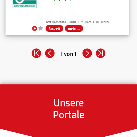
Graf-Holztechnik GmbH |
Horn | 06.08.2026
Auszeit
mehr ...
1 von 1
Unsere
Portale