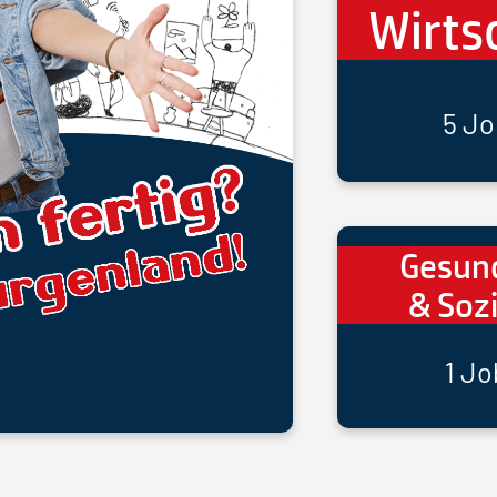
Wirts
5 Jo
Gesun
& Soz
1 Jo