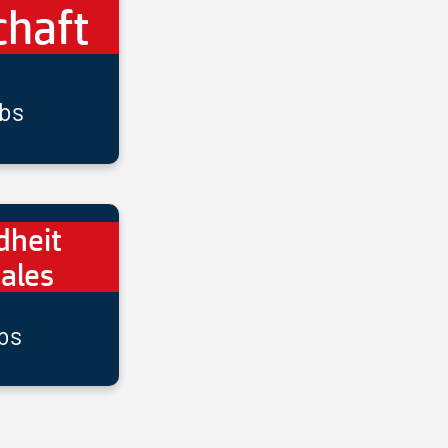
chaft
bs
dheit
iales
bs