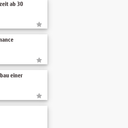
zeit ab 30
rmance
bau einer