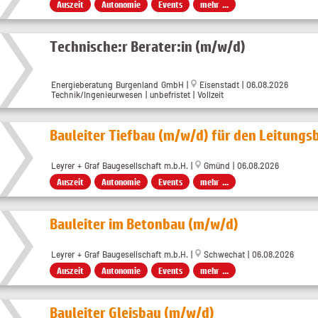
Auszeit
Autonomie
Events
mehr ...
Technische:r Berater:in (m/w/d)
Energieberatung Burgenland GmbH
|
Eisenstadt
| 06.08.2026
Technik/Ingenieurwesen | unbefristet | Vollzeit
Bauleiter Tiefbau (m/w/d) für den Leitungs
Leyrer + Graf Baugesellschaft m.b.H. |
Gmünd | 06.08.2026
Auszeit
Autonomie
Events
mehr ...
Bauleiter im Betonbau (m/w/d)
Leyrer + Graf Baugesellschaft m.b.H. |
Schwechat | 06.08.2026
Auszeit
Autonomie
Events
mehr ...
Bauleiter Gleisbau (m/w/d)