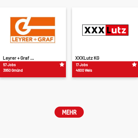
Leyrer + Graf ...
XXXLutz KG
57 Jobs
17 Jobs
3950 Gmünd
4600 Wels
MEHR