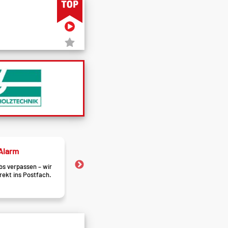
Alarm
Jobfrust?
s verpassen – wir
Finde heraus ob dein Job di
irekt ins Postfach.
belastet. Jetzt testen!