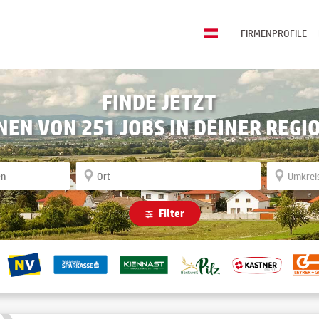
FIRMENPROFILE
FINDE JETZT
INEN VON
251
JOBS IN DEINER REGI
Filter