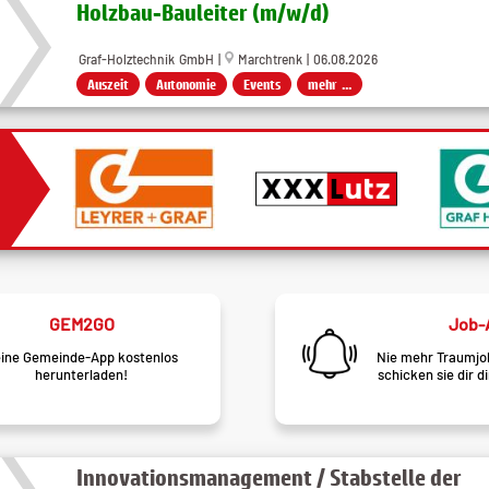
Holzbau-Bauleiter (m/w/d)
Graf-Holztechnik GmbH |
Marchtrenk | 06.08.2026
Auszeit
Autonomie
Events
mehr ...
GEM2GO
Job-
ine Gemeinde-App kostenlos
Nie mehr Traumjob
herunterladen!
schicken sie dir d
Innovationsmanagement / Stabstelle der