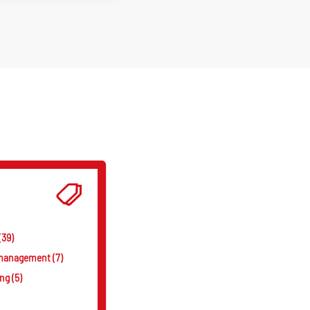
(39)
smanagement (7)
g (5)