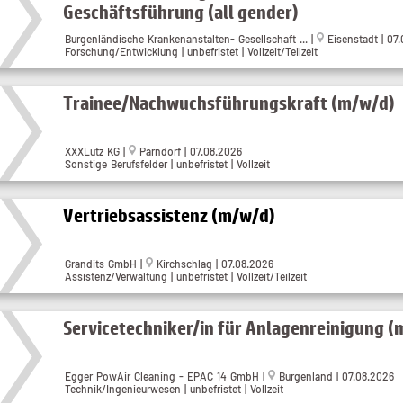
Geschäftsführung (all gender)
Burgenländische Krankenanstalten- Gesellschaft ...
|
Eisenstadt
| 07
Forschung/Entwicklung | unbefristet | Vollzeit/Teilzeit
Trainee/Nachwuchsführungskraft (m/w/d)
XXXLutz KG
|
Parndorf
| 07.08.2026
Sonstige Berufsfelder | unbefristet | Vollzeit
Vertriebsassistenz (m/w/d)
Grandits GmbH
|
Kirchschlag
| 07.08.2026
Assistenz/Verwaltung | unbefristet | Vollzeit/Teilzeit
Servicetechniker/in für Anlagenreinigung (
Egger PowAir Cleaning - EPAC 14 GmbH
|
Burgenland
| 07.08.2026
Technik/Ingenieurwesen | unbefristet | Vollzeit