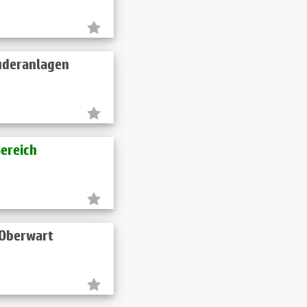
ruderanlagen
Bereich
 Oberwart