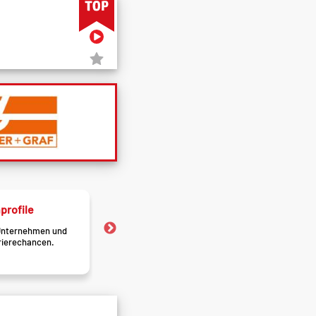
profile
Meistgesucht!
 Unternehmen und
Neugierig? Sieh nach, welche 
rierechancen.
gerade alle haben wollen.