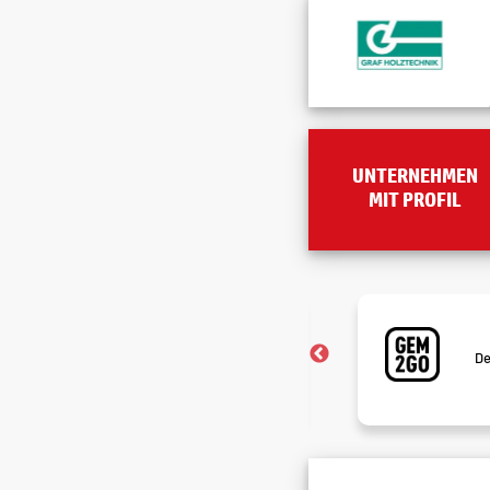
UNTERNEHMEN
MIT PROFIL
Brutto-Netto-Rechner
Erfahre wie viel am Ende des Monats
De
wirklich auf deinem Konto landet.