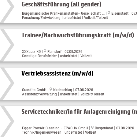
Geschäftsführung (all gender)
Burgenländische Krankenanstalten- Gesellschaft ...
|
Eisenstadt
| 07
Forschung/Entwicklung | unbefristet | Vollzeit/Teilzeit
Trainee/Nachwuchsführungskraft (m/w/d)
XXXLutz KG
|
Parndorf
| 07.08.2026
Sonstige Berufsfelder | unbefristet | Vollzeit
Vertriebsassistenz (m/w/d)
Grandits GmbH
|
Kirchschlag
| 07.08.2026
Assistenz/Verwaltung | unbefristet | Vollzeit/Teilzeit
Servicetechniker/in für Anlagenreinigung (
Egger PowAir Cleaning - EPAC 14 GmbH
|
Burgenland
| 07.08.2026
Technik/Ingenieurwesen | unbefristet | Vollzeit