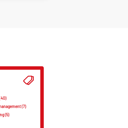
(40)
smanagement (7)
g (5)