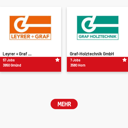
Leyrer + Graf ...
Graf-Holztechnik GmbH
57 Jobs
7 Jobs
3950 Gmünd
3580 Horn
MEHR