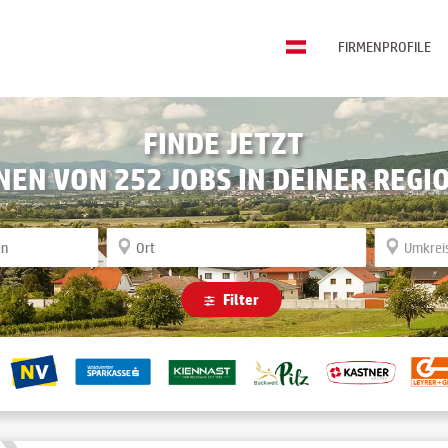
FIRMENPROFILE
FINDE JETZT
INEN VON
252
JOBS IN DEINER REGI
Filter